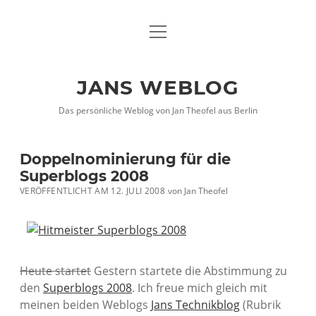
Menü
DATENSCHUTZHINWEISE
öffnen
IMPRESSUM
JANS WEBLOG
twitter
facebook
xing
Das persönliche Weblog von Jan Theofel aus Berlin
Doppelnominierung für die
Superblogs 2008
VERÖFFENTLICHT AM 12. JULI 2008
von
Jan Theofel
Heute startet
Gestern startete die Abstimmung zu
den
Superblogs 2008
. Ich freue mich gleich mit
meinen beiden Weblogs
Jans Technikblog
(Rubrik