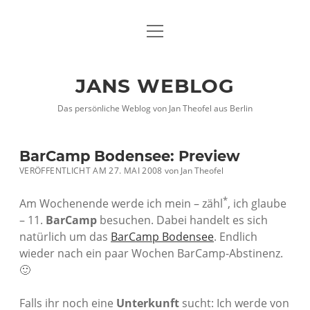
Menü
DATENSCHUTZHINWEISE
öffnen
IMPRESSUM
JANS WEBLOG
twitter
facebook
xing
Das persönliche Weblog von Jan Theofel aus Berlin
BarCamp Bodensee: Preview
VERÖFFENTLICHT AM 27. MAI 2008
von
Jan Theofel
*
Am Wochenende werde ich mein – zähl
, ich glaube
– 11.
BarCamp
besuchen. Dabei handelt es sich
natürlich um das
BarCamp Bodensee
. Endlich
wieder nach ein paar Wochen BarCamp-Abstinenz.
🙂
Falls ihr noch eine
Unterkunft
sucht: Ich werde von