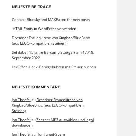
NEUESTE BEITRÄGE
Connect Bluesky and MAKE.com for new posts
­ HTML Entity in WordPress verwenden
Dresdner Frauenkirche von Xingbao/BlueBrixx
(aus LEGO-kompatiblen Steinen)
Sei dabei: 15 Jahre Barcamp Stuttgart am 17./18.
September 2022
LexOffice-Hack: Bankgebühren mit Steuer buchen
NEUESTE KOMMENTARE
Jan Theofel
zu
Dresdner Frauenkirche von
Xingbao/BlueBrixx (aus LEGO-kompatiblen
Steinen)
Jan Theofel
zu
Zeezee: MP3 auswählen und legal
downloaden
Jan Theofel
zu
Illumiunati-Spam