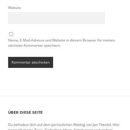
Website
Name, E-Mail-Adresse und Website in diesem Browser für meinen
nächsten Kommentar speichern.
Sidebar
ÜBER DIESE SEITE
Du befindest dich auf dem persönlichen Weblog von Jan Theofel. Hier
trage ich meine Tipps, Gedanken, Ideen, Anleitungen und andere