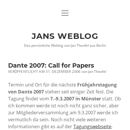
Menü
DATENSCHUTZHINWEISE
öffnen
IMPRESSUM
JANS WEBLOG
twitter
facebook
xing
Das persönliche Weblog von Jan Theofel aus Berlin
Dante 2007: Call for Papers
VERÖFFENTLICHT AM 31. DEZEMBER 2006
von
Jan Theofel
Termin und Ort für die nächste
Frühjahrstagung
von Dante 2007
stehen seit einiger Zeit fest. Die
Tagung findet vom
7.-9.3.2007 in Münster
statt. Ob
ich kommen werde ist noch nicht ganz sicher, aber
zur Mitgliederversammlung am 9.3.2007 werde ich
vermutlich da sein. Noch nicht viele weiteren
Informationen gibt es auf der
Tagungswebseite
.