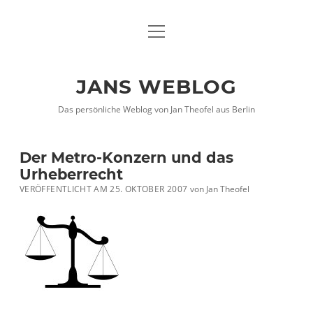
Menü
DATENSCHUTZHINWEISE
öffnen
IMPRESSUM
JANS WEBLOG
twitter
facebook
xing
Das persönliche Weblog von Jan Theofel aus Berlin
Der Metro-Konzern und das
Urheberrecht
VERÖFFENTLICHT AM 25. OKTOBER 2007
von
Jan Theofel