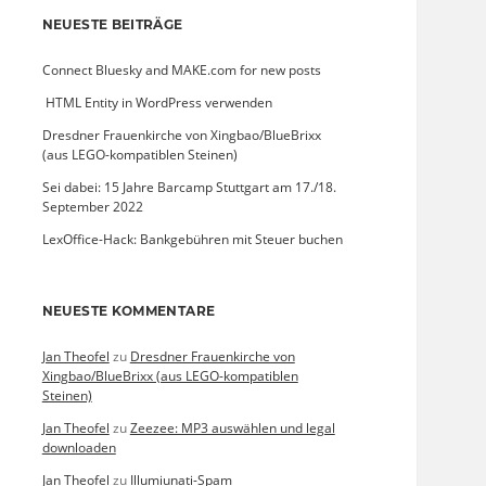
NEUESTE BEITRÄGE
Connect Bluesky and MAKE.com for new posts
­ HTML Entity in WordPress verwenden
Dresdner Frauenkirche von Xingbao/BlueBrixx
(aus LEGO-kompatiblen Steinen)
Sei dabei: 15 Jahre Barcamp Stuttgart am 17./18.
September 2022
LexOffice-Hack: Bankgebühren mit Steuer buchen
NEUESTE KOMMENTARE
Jan Theofel
zu
Dresdner Frauenkirche von
Xingbao/BlueBrixx (aus LEGO-kompatiblen
Steinen)
Jan Theofel
zu
Zeezee: MP3 auswählen und legal
downloaden
Jan Theofel
zu
Illumiunati-Spam