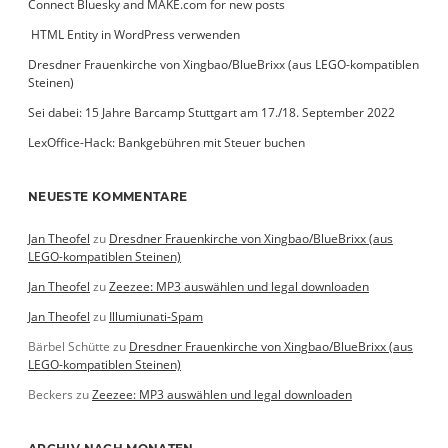
Connect Bluesky and MAKE.com for new posts
­ HTML Entity in WordPress verwenden
Dresdner Frauenkirche von Xingbao/BlueBrixx (aus LEGO-kompatiblen
Steinen)
Sei dabei: 15 Jahre Barcamp Stuttgart am 17./18. September 2022
LexOffice-Hack: Bankgebühren mit Steuer buchen
NEUESTE KOMMENTARE
Jan Theofel
zu
Dresdner Frauenkirche von Xingbao/BlueBrixx (aus
LEGO-kompatiblen Steinen)
Jan Theofel
zu
Zeezee: MP3 auswählen und legal downloaden
Jan Theofel
zu
Illumiunati-Spam
Bärbel Schütte
zu
Dresdner Frauenkirche von Xingbao/BlueBrixx (aus
LEGO-kompatiblen Steinen)
Beckers
zu
Zeezee: MP3 auswählen und legal downloaden