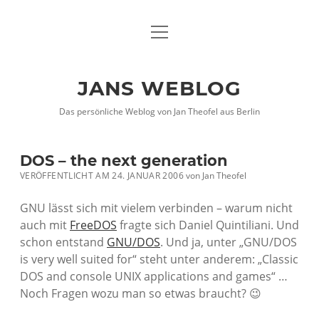
Menü
DATENSCHUTZHINWEISE
öffnen
IMPRESSUM
JANS WEBLOG
twitter
facebook
xing
Das persönliche Weblog von Jan Theofel aus Berlin
DOS – the next generation
VERÖFFENTLICHT AM 24. JANUAR 2006
von
Jan Theofel
GNU lässt sich mit vielem verbinden – warum nicht
auch mit
FreeDOS
fragte sich Daniel Quintiliani. Und
schon entstand
GNU/DOS
. Und ja, unter „GNU/DOS
is very well suited for“ steht unter anderem: „Classic
DOS and console UNIX applications and games“ …
Noch Fragen wozu man so etwas braucht? 😉