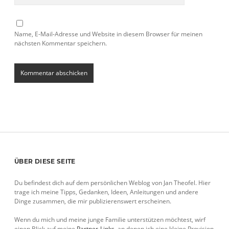
Name, E-Mail-Adresse und Website in diesem Browser für meinen
nächsten Kommentar speichern.
Sidebar
ÜBER DIESE SEITE
Du befindest dich auf dem persönlichen Weblog von Jan Theofel. Hier
trage ich meine Tipps, Gedanken, Ideen, Anleitungen und andere
Dinge zusammen, die mir publizierenswert erscheinen.
Wenn du mich und meine junge Familie unterstützen möchtest, wirf
einen Blick auf meine
Partner-Links
, an denen ich eine kleine Provision