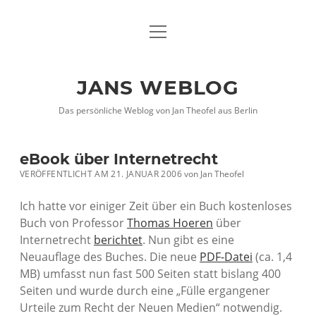
Menü
DATENSCHUTZHINWEISE
öffnen
IMPRESSUM
JANS WEBLOG
twitter
facebook
xing
Das persönliche Weblog von Jan Theofel aus Berlin
eBook über Internetrecht
VERÖFFENTLICHT AM 21. JANUAR 2006
von
Jan Theofel
Ich hatte vor einiger Zeit über ein Buch kostenloses
Buch von Professor
Thomas Hoeren
über
Internetrecht
berichtet
. Nun gibt es eine
Neuauflage des Buches. Die neue
PDF-Datei
(ca. 1,4
MB) umfasst nun fast 500 Seiten statt bislang 400
Seiten und wurde durch eine „Fülle ergangener
Urteile zum Recht der Neuen Medien“ notwendig.