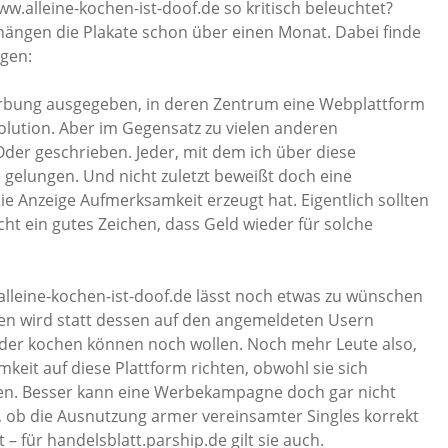
w.alleine-kochen-ist-doof.de so kritisch beleuchtet?
ängen die Plakate schon über einen Monat. Dabei finde
gen:
Werbung ausgegeben, in deren Zentrum eine Webplattform
evolution. Aber im Gegensatz zu vielen anderen
er geschrieben. Jeder, mit dem ich über diese
gelungen. Und nicht zuletzt beweißt doch eine
e Anzeige Aufmerksamkeit erzeugt hat. Eigentlich sollten
cht ein gutes Zeichen, dass Geld wieder für solche
alleine-kochen-ist-doof.de lässt noch etwas zu wünschen
eren wird statt dessen auf den angemeldeten Usern
weder kochen können noch wollen. Noch mehr Leute also,
keit auf diese Plattform richten, obwohl sie sich
lten. Besser kann eine Werbekampagne doch gar nicht
n, ob die Ausnutzung armer vereinsamter Singles korrekt
 – für handelsblatt.parship.de gilt sie auch.