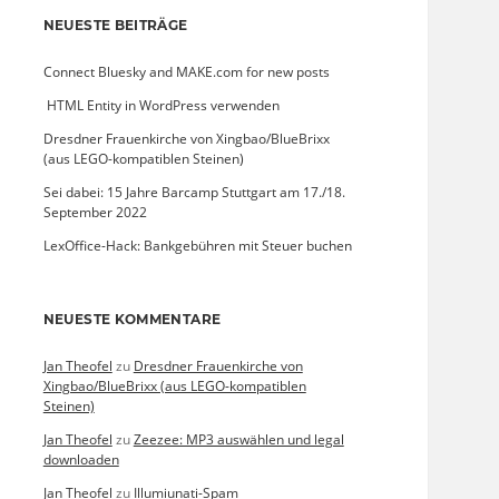
NEUESTE BEITRÄGE
Connect Bluesky and MAKE.com for new posts
­ HTML Entity in WordPress verwenden
Dresdner Frauenkirche von Xingbao/BlueBrixx
(aus LEGO-kompatiblen Steinen)
Sei dabei: 15 Jahre Barcamp Stuttgart am 17./18.
September 2022
LexOffice-Hack: Bankgebühren mit Steuer buchen
NEUESTE KOMMENTARE
Jan Theofel
zu
Dresdner Frauenkirche von
Xingbao/BlueBrixx (aus LEGO-kompatiblen
Steinen)
Jan Theofel
zu
Zeezee: MP3 auswählen und legal
downloaden
Jan Theofel
zu
Illumiunati-Spam