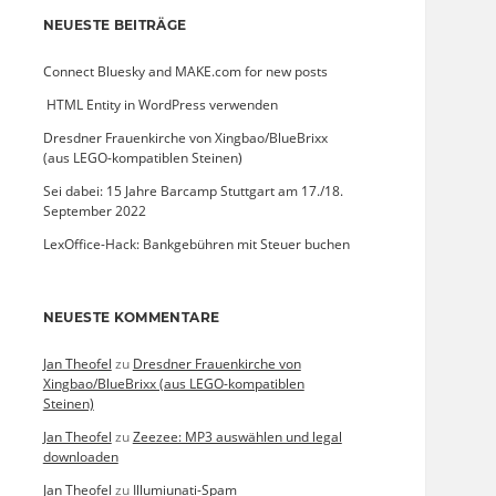
NEUESTE BEITRÄGE
Connect Bluesky and MAKE.com for new posts
­ HTML Entity in WordPress verwenden
Dresdner Frauenkirche von Xingbao/BlueBrixx
(aus LEGO-kompatiblen Steinen)
Sei dabei: 15 Jahre Barcamp Stuttgart am 17./18.
September 2022
LexOffice-Hack: Bankgebühren mit Steuer buchen
NEUESTE KOMMENTARE
Jan Theofel
zu
Dresdner Frauenkirche von
Xingbao/BlueBrixx (aus LEGO-kompatiblen
Steinen)
Jan Theofel
zu
Zeezee: MP3 auswählen und legal
downloaden
Jan Theofel
zu
Illumiunati-Spam