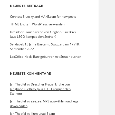
NEUESTE BEITRÄGE
Connect Bluesky and MAKE.com for new posts
­ HTML Entity in WordPress verwenden
Dresdner Frauenkirche von Xingbao/BlueBrixx
(aus LEGO-kompatiblen Steinen)
Sei dabei: 15 Jahre Barcamp Stuttgart am 17./18.
September 2022
LexOffice-Hack: Bankgebühren mit Steuer buchen
NEUESTE KOMMENTARE
Jan Theofel
zu
Dresdner Frauenkirche von
Xingbao/BlueBrixx (aus LEGO-kompatiblen
Steinen)
Jan Theofel
zu
Zeezee: MP3 auswählen und legal
downloaden
Jan Theofel
zu
Illumiunati-Spam