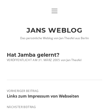
Menü
DATENSCHUTZHINWEISE
öffnen
IMPRESSUM
JANS WEBLOG
twitter
facebook
xing
Das persönliche Weblog von Jan Theofel aus Berlin
Hat Jamba gelernt?
VERÖFFENTLICHT AM 31. MÄRZ 2005
von
Jan Theofel
VORHERIGER BEITRAG
Links zum Impressum von Webseiten
NÄCHSTER BEITRAG