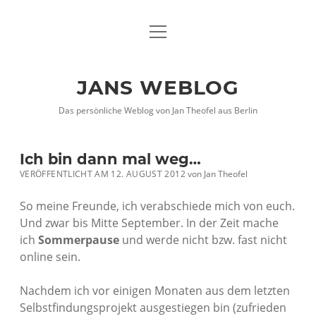
Menü
DATENSCHUTZHINWEISE
öffnen
IMPRESSUM
JANS WEBLOG
twitter
facebook
xing
Das persönliche Weblog von Jan Theofel aus Berlin
Ich bin dann mal weg…
VERÖFFENTLICHT AM 12. AUGUST 2012
von
Jan Theofel
So meine Freunde, ich verabschiede mich von euch.
Und zwar bis Mitte September. In der Zeit mache
ich
Sommerpause
und werde nicht bzw. fast nicht
online sein.
Nachdem ich vor einigen Monaten aus dem letzten
Selbstfindungsprojekt ausgestiegen bin (zufrieden