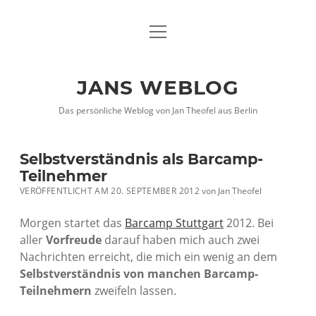
Menü
DATENSCHUTZHINWEISE
öffnen
IMPRESSUM
JANS WEBLOG
twitter
facebook
xing
Das persönliche Weblog von Jan Theofel aus Berlin
Selbstverständnis als Barcamp-
Teilnehmer
VERÖFFENTLICHT AM 20. SEPTEMBER 2012
von
Jan Theofel
Morgen startet das
Barcamp Stuttgart
2012. Bei
aller
Vorfreude
darauf haben mich auch zwei
Nachrichten erreicht, die mich ein wenig an dem
Selbstverständnis von manchen Barcamp-
Teilnehmern
zweifeln lassen.