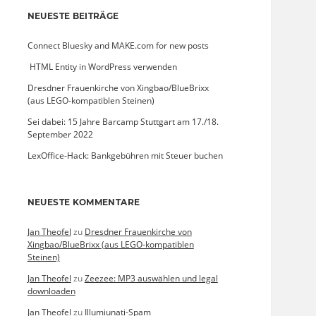
NEUESTE BEITRÄGE
Connect Bluesky and MAKE.com for new posts
­ HTML Entity in WordPress verwenden
Dresdner Frauenkirche von Xingbao/BlueBrixx
(aus LEGO-kompatiblen Steinen)
Sei dabei: 15 Jahre Barcamp Stuttgart am 17./18.
September 2022
LexOffice-Hack: Bankgebühren mit Steuer buchen
NEUESTE KOMMENTARE
Jan Theofel
zu
Dresdner Frauenkirche von
Xingbao/BlueBrixx (aus LEGO-kompatiblen
Steinen)
Jan Theofel
zu
Zeezee: MP3 auswählen und legal
downloaden
Jan Theofel
zu
Illumiunati-Spam