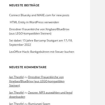
NEUESTE BEITRÄGE
Connect Bluesky and MAKE.com for new posts
­ HTML Entity in WordPress verwenden
Dresdner Frauenkirche von Xingbao/BlueBrixx
(aus LEGO-kompatiblen Steinen)
Sei dabei: 15 Jahre Barcamp Stuttgart am 17./18.
September 2022
LexOffice-Hack: Bankgebühren mit Steuer buchen
NEUESTE KOMMENTARE
Jan Theofel
zu
Dresdner Frauenkirche von
Xingbao/BlueBrixx (aus LEGO-kompatiblen
Steinen)
Jan Theofel
zu
Zeezee: MP3 auswählen und legal
downloaden
Jan Theofel
zu
Illumiunati-Spam