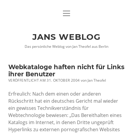
Menü
DATENSCHUTZHINWEISE
öffnen
IMPRESSUM
JANS WEBLOG
twitter
facebook
xing
Das persönliche Weblog von Jan Theofel aus Berlin
Webkataloge haften nicht für Links
ihrer Benutzer
VERÖFFENTLICHT AM 31. OKTOBER 2004
von
Jan Theofel
Erfreulich: Nach dem einen oder anderen
Rückschritt hat ein deutsches Gericht mal wieder
ein gewisses Technikverständnis für
Webtechnologie bewiesen: „Das Bereithalten eines
Katalogs im Internet, in denen Dritte ungeprüft
Hyperlinks zu externen pornografischen Websites