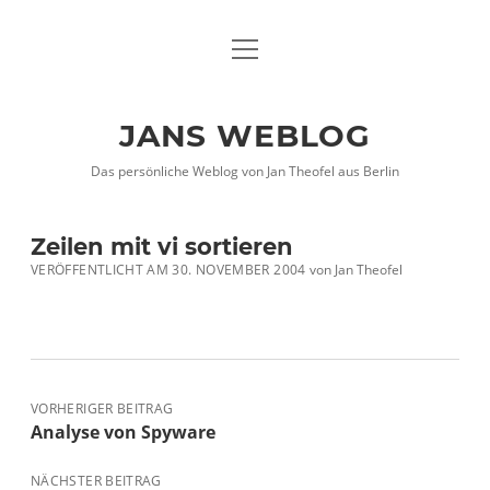
Menü
DATENSCHUTZHINWEISE
öffnen
IMPRESSUM
JANS WEBLOG
twitter
facebook
xing
Das persönliche Weblog von Jan Theofel aus Berlin
Zeilen mit vi sortieren
VERÖFFENTLICHT AM 30. NOVEMBER 2004
von
Jan Theofel
VORHERIGER BEITRAG
Analyse von Spyware
NÄCHSTER BEITRAG