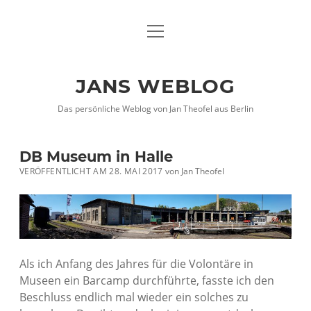
Menü
DATENSCHUTZHINWEISE
öffnen
IMPRESSUM
JANS WEBLOG
twitter
facebook
xing
Das persönliche Weblog von Jan Theofel aus Berlin
DB Museum in Halle
VERÖFFENTLICHT AM 28. MAI 2017
von
Jan Theofel
Als ich Anfang des Jahres für die Volontäre in
Museen ein Barcamp durchführte, fasste ich den
Beschluss endlich mal wieder ein solches zu