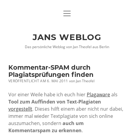
Menü
DATENSCHUTZHINWEISE
öffnen
IMPRESSUM
JANS WEBLOG
twitter
facebook
xing
Das persönliche Weblog von Jan Theofel aus Berlin
Kommentar-SPAM durch
Plagiatsprüfungen finden
VERÖFFENTLICHT AM 6. MAI 2011
von
Jan Theofel
Vor einer Weile habe ich euch hier
Plagaware
als
Tool zum Auffinden von Text-Plagiaten
vorgestellt
. Dieses hilft einem aber nicht nur dabei,
immer mal wieder Textplagiate von sich online
auszumachen, sondern
auch um
Kommentarspam zu erkennen
.