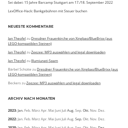
Sei dabei: 15 Jahre Barcamp Stuttgart am 17./18. September 2022
LexOffice-Hack: Bankgebühren mit Steuer buchen
NEUESTE KOMMENTARE
Jan Theofel
zu
Dresdner Frauenkirche von Xingbao/BlueBrixx (aus
LEGO-kompatiblen Steinen)
Jan Theofel
zu
Zeezee: MP3 auswählen und legal downloaden
Jan Theofel
zu
Illumiunati-Spam
Bärbel Schütte
zu
Dresdner Frauenkirche von Xingbao/BlueBrixx (aus
LEGO-kompatiblen Steinen)
Beckers
zu
Zeezee: MP3 auswählen und legal downloaden
ARCHIV NACH MONATEN
2023
:
Jan.
Feb.
März
Apr.
Mai
Juni
Juli
Aug.
Sep.
Okt.
Nov.
Dez.
2022
:
Jan.
Feb.
März
Apr.
Mai
Juni
Juli
Aug.
Sep.
Okt.
Nov.
Dez.
2020
:
Jan.
Feb.
März
Apr.
Mai
Juni
Juli
Aug.
Sep.
Okt.
Nov.
Dez.