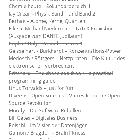
Chemie heute – Sekundarbereich II
Jay Orear – Physik Band 1 und Band 2
Berhag – Atome, Kerne, Quanten
Elke u. Michael Niedermair – LaTeX Praxisbuch
(Ausgabe zum DANTE Jubiläum)
Kopka / Daly – A Guide to LaTeX
Geisselhart / Burkhardt – Konzentrations-Power
Medosch / Röttgers – Netzpiraten – Die Kultur des
elektronischen Verbrechens
Pritchard – The chaos cookbook – a practical
programming guide
Linus Torvalds – Just for fun
Diverse – Open Sources – Voices from the Open
Source Revolution
Moody – Die Software Rebellen
Bill Gates – Digitales Business
Reischl – Im Visier der Datenjäger
Gamon / Bragdon – Brain Fitness