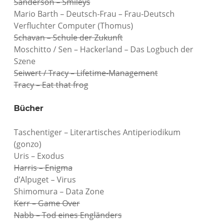
Sanderson – Smileys
Mario Barth – Deutsch-Frau – Frau-Deutsch
Verfluchter Computer (Thomus)
Schavan – Schule der Zukunft
Moschitto / Sen – Hackerland – Das Logbuch der
Szene
Seiwert / Tracy – Lifetime-Management
Tracy – Eat that frog
Bücher
Taschentiger – Literartisches Antiperiodikum
(gonzo)
Uris – Exodus
Harris – Enigma
d’Alpuget – Virus
Shimomura – Data Zone
Kerr – Game Over
Nabb – Tod eines Engländers