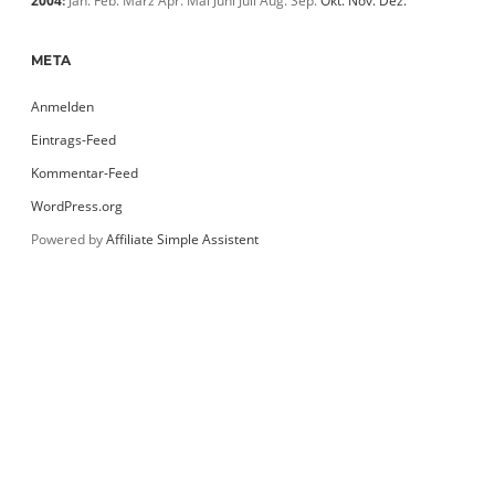
2004
:
Jan.
Feb.
März
Apr.
Mai
Juni
Juli
Aug.
Sep.
Okt.
Nov.
Dez.
META
Anmelden
Eintrags-Feed
Kommentar-Feed
WordPress.org
Powered by
Affiliate Simple Assistent