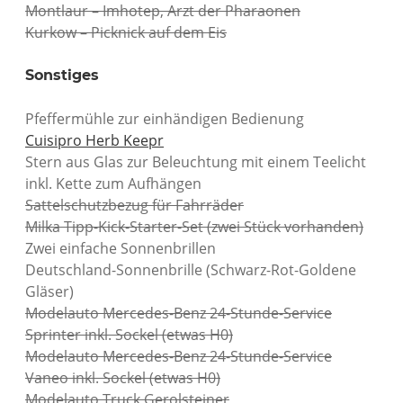
Montlaur – Imhotep, Arzt der Pharaonen
Kurkow – Picknick auf dem Eis
Sonstiges
Pfeffermühle zur einhändigen Bedienung
Cuisipro Herb Keepr
Stern aus Glas zur Beleuchtung mit einem Teelicht
inkl. Kette zum Aufhängen
Sattelschutzbezug für Fahrräder
Milka Tipp-Kick-Starter-Set (zwei Stück vorhanden)
Zwei einfache Sonnenbrillen
Deutschland-Sonnenbrille (Schwarz-Rot-Goldene
Gläser)
Modelauto Mercedes-Benz 24-Stunde-Service
Sprinter inkl. Sockel (etwas H0)
Modelauto Mercedes-Benz 24-Stunde-Service
Vaneo inkl. Sockel (etwas H0)
Modelauto Truck Gerolsteiner