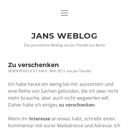
Menü
DATENSCHUTZHINWEISE
öffnen
IMPRESSUM
JANS WEBLOG
twitter
facebook
xing
Das persönliche Weblog von Jan Theofel aus Berlin
Zu verschenken
VERÖFFENTLICHT AM 6. MAI 2011
von
Jan Theofel
Ich habe heute ein wenig bei mir aussortiert und
eine Reihe von Sachen gefunden, die ich zwar nicht
mehr brauche, aber auch nicht wegwerfen will.
Daher habe ich einiges
zu verschenken
.
Wenn ihr
Interesse
an etwas habt, schreibt einen
Kommentar mit eurer Mailadresse und Adresse. Ich