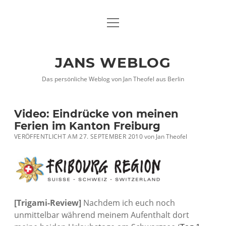
Menü
DATENSCHUTZHINWEISE
öffnen
IMPRESSUM
JANS WEBLOG
twitter
facebook
xing
Das persönliche Weblog von Jan Theofel aus Berlin
Video: Eindrücke von meinen
Ferien im Kanton Freiburg
VERÖFFENTLICHT AM 27. SEPTEMBER 2010
von
Jan Theofel
[Trigami-Review]
Nachdem ich euch noch
unmittelbar während meinem Aufenthalt dort